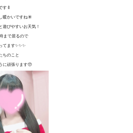
です🍼
し暖かいですね☀️
と遊びやすいお天気！
2時まで居るので
ってます✨✨✨
たちのこと
うに頑張ります🥺