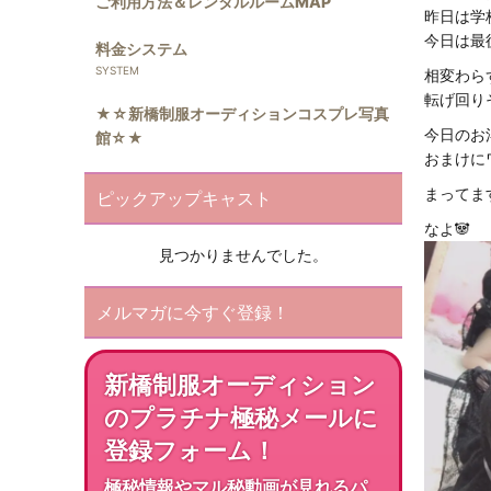
ご利用方法＆レンタルルームMAP
昨日は学校
今日は最
料金システム
相変わら
転げ回り
★☆新橋制服オーディションコスプレ写真
今日のお
館☆★
おまけに
まってま
ピックアップキャスト
なよ🐼
見つかりませんでした。
メルマガに今すぐ登録！
新橋制服オーディション
のプラチナ極秘メールに
登録フォーム！
極秘情報やマル秘動画が見れるパ